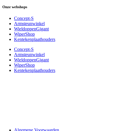
Onze webshops
Concept-S
Armsteunwinkel
WieldoppenGigant
WiperShop
Kentekenplaathouders
Concept-S
Armsteunwinkel
WieldoppenGigant
WiperShop
Kentekenplaathouders
Algemene Voorwaarden