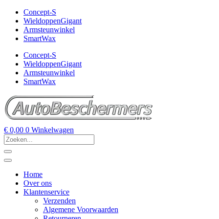
Concept-S
WieldoppenGigant
Armsteunwinkel
SmartWax
Concept-S
WieldoppenGigant
Armsteunwinkel
SmartWax
€
0,00
0
Winkelwagen
Home
Over ons
Klantenservice
Verzenden
Algemene Voorwaarden
Retourneren