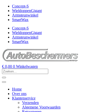
Concept-S
WieldoppenGigant
Armsteunwinkel
SmartWax
Concept-S
WieldoppenGigant
Armsteunwinkel
SmartWax
€
0,00
0
Winkelwagen
Home
Over ons
Klantenservice
Verzenden
Algemene Voorwaarden
Retourneren