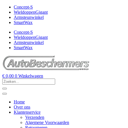
Concept-S
WieldoppenGigant
Armsteunwinkel
SmartWax
Concept-S
WieldoppenGigant
Armsteunwinkel
SmartWax
€
0,00
0
Winkelwagen
Home
Over ons
Klantenservice
Verzenden
Algemene Voorwaarden
Retourneren