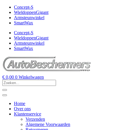
Concept-S
WieldoppenGigant
Armsteunwinkel
SmartWax
Concept-S
WieldoppenGigant
Armsteunwinkel
SmartWax
€
0,00
0
Winkelwagen
Home
Over ons
Klantenservice
Verzenden
Algemene Voorwaarden
Retourneren