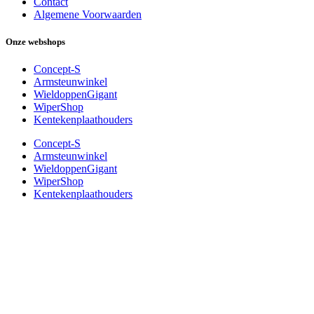
Contact
Algemene Voorwaarden
Onze webshops
Concept-S
Armsteunwinkel
WieldoppenGigant
WiperShop
Kentekenplaathouders
Concept-S
Armsteunwinkel
WieldoppenGigant
WiperShop
Kentekenplaathouders