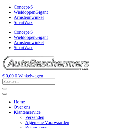
Concept-S
WieldoppenGigant
Armsteunwinkel
SmartWax
Concept-S
WieldoppenGigant
Armsteunwinkel
SmartWax
€
0,00
0
Winkelwagen
Home
Over ons
Klantenservice
Verzenden
Algemene Voorwaarden
Retourneren