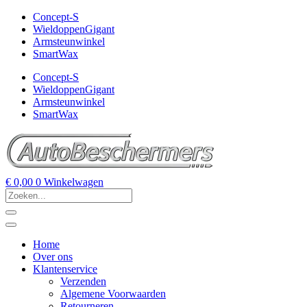
Concept-S
WieldoppenGigant
Armsteunwinkel
SmartWax
Concept-S
WieldoppenGigant
Armsteunwinkel
SmartWax
€
0,00
0
Winkelwagen
Home
Over ons
Klantenservice
Verzenden
Algemene Voorwaarden
Retourneren