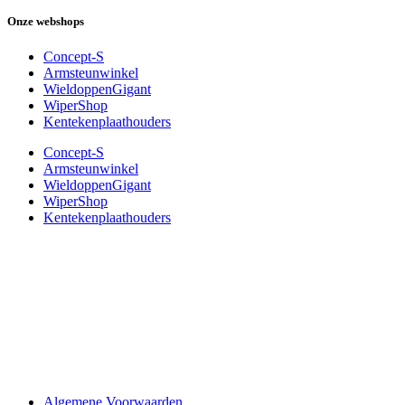
Onze webshops
Concept-S
Armsteunwinkel
WieldoppenGigant
WiperShop
Kentekenplaathouders
Concept-S
Armsteunwinkel
WieldoppenGigant
WiperShop
Kentekenplaathouders
Algemene Voorwaarden