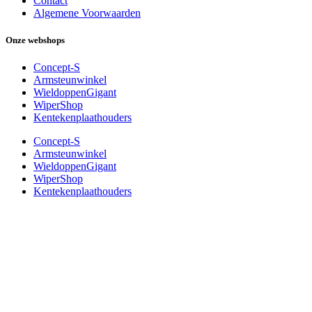
Contact
Algemene Voorwaarden
Onze webshops
Concept-S
Armsteunwinkel
WieldoppenGigant
WiperShop
Kentekenplaathouders
Concept-S
Armsteunwinkel
WieldoppenGigant
WiperShop
Kentekenplaathouders