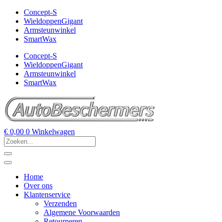
Concept-S
WieldoppenGigant
Armsteunwinkel
SmartWax
Concept-S
WieldoppenGigant
Armsteunwinkel
SmartWax
€
0,00
0
Winkelwagen
Home
Over ons
Klantenservice
Verzenden
Algemene Voorwaarden
Retourneren