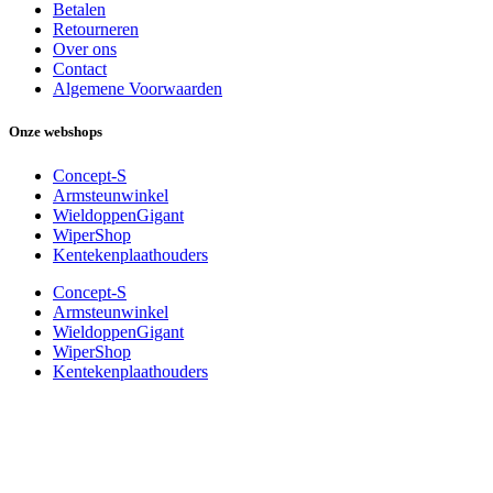
Betalen
Retourneren
Over ons
Contact
Algemene Voorwaarden
Onze webshops
Concept-S
Armsteunwinkel
WieldoppenGigant
WiperShop
Kentekenplaathouders
Concept-S
Armsteunwinkel
WieldoppenGigant
WiperShop
Kentekenplaathouders