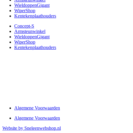
WieldoppenGigant
WiperShop
Kentekenplaathouders
Concept-S
Armsteunwinkel
WieldoppenGigant
WiperShop
Kentekenplaathouders
Algemene Voorwaarden
Algemene Voorwaarden
Website by Sneleenwebshop.nl