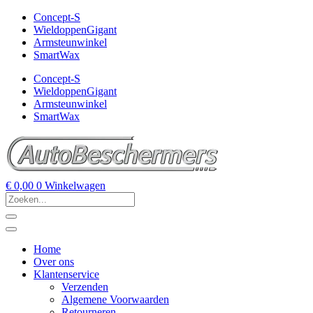
Concept-S
WieldoppenGigant
Armsteunwinkel
SmartWax
Concept-S
WieldoppenGigant
Armsteunwinkel
SmartWax
€
0,00
0
Winkelwagen
Home
Over ons
Klantenservice
Verzenden
Algemene Voorwaarden
Retourneren