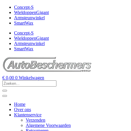
Concept-S
WieldoppenGigant
Armsteunwinkel
SmartWax
Concept-S
WieldoppenGigant
Armsteunwinkel
SmartWax
€
0,00
0
Winkelwagen
Home
Over ons
Klantenservice
Verzenden
Algemene Voorwaarden
Retourneren