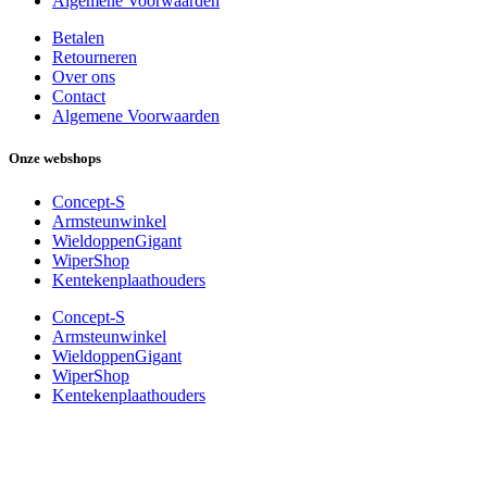
Algemene Voorwaarden
Betalen
Retourneren
Over ons
Contact
Algemene Voorwaarden
Onze webshops
Concept-S
Armsteunwinkel
WieldoppenGigant
WiperShop
Kentekenplaathouders
Concept-S
Armsteunwinkel
WieldoppenGigant
WiperShop
Kentekenplaathouders