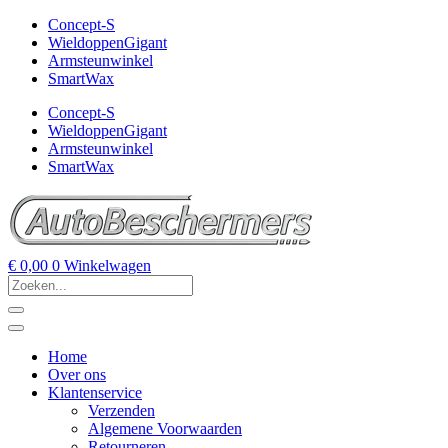
Concept-S
WieldoppenGigant
Armsteunwinkel
SmartWax
Concept-S
WieldoppenGigant
Armsteunwinkel
SmartWax
€
0,00
0
Winkelwagen
Home
Over ons
Klantenservice
Verzenden
Algemene Voorwaarden
Retourneren