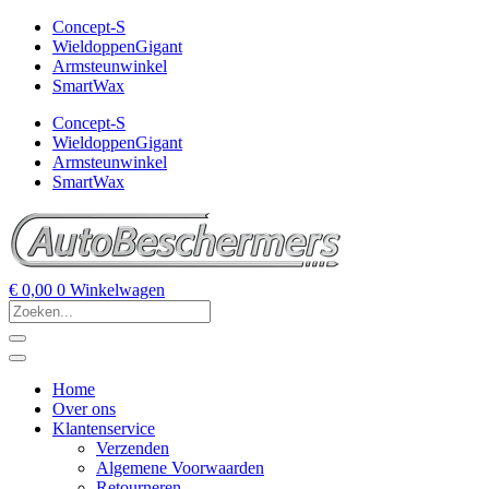
Concept-S
WieldoppenGigant
Armsteunwinkel
SmartWax
Concept-S
WieldoppenGigant
Armsteunwinkel
SmartWax
€
0,00
0
Winkelwagen
Home
Over ons
Klantenservice
Verzenden
Algemene Voorwaarden
Retourneren