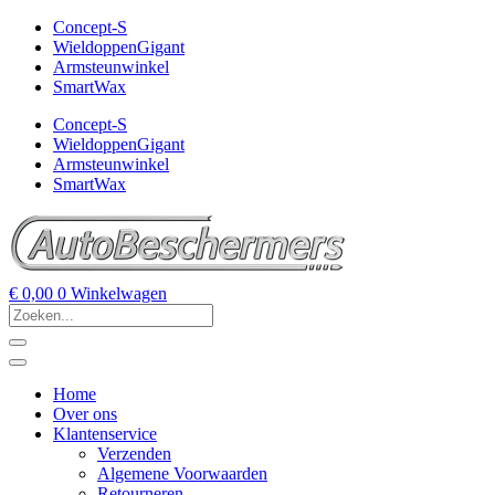
Concept-S
WieldoppenGigant
Armsteunwinkel
SmartWax
Concept-S
WieldoppenGigant
Armsteunwinkel
SmartWax
€
0,00
0
Winkelwagen
Home
Over ons
Klantenservice
Verzenden
Algemene Voorwaarden
Retourneren