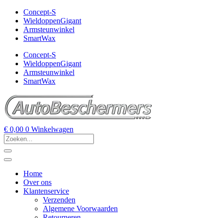
Concept-S
WieldoppenGigant
Armsteunwinkel
SmartWax
Concept-S
WieldoppenGigant
Armsteunwinkel
SmartWax
€
0,00
0
Winkelwagen
Home
Over ons
Klantenservice
Verzenden
Algemene Voorwaarden
Retourneren