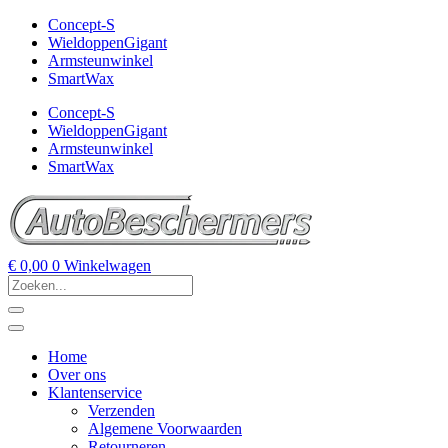
Concept-S
WieldoppenGigant
Armsteunwinkel
SmartWax
Concept-S
WieldoppenGigant
Armsteunwinkel
SmartWax
€
0,00
0
Winkelwagen
Home
Over ons
Klantenservice
Verzenden
Algemene Voorwaarden
Retourneren