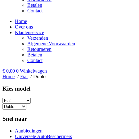
Betalen
Contact
Home
Over ons
Klantenservice
Verzenden
Algemene Voorwaarden
Retourneren
Betalen
Contact
€
0,00
0
Winkelwagen
Home
Fiat
Doblo
Kies model​
Snel naar
Aanbiedingen
Universele AutoBeschermers