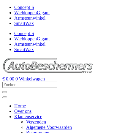
Concept-S
WieldoppenGigant
Armsteunwinkel
SmartWax
Concept-S
WieldoppenGigant
Armsteunwinkel
SmartWax
€
0,00
0
Winkelwagen
Home
Over ons
Klantenservice
Verzenden
Algemene Voorwaarden
Retourneren