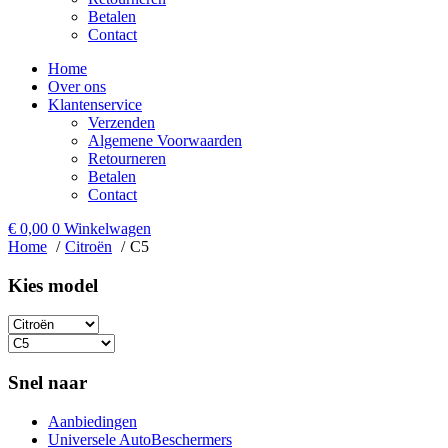
Betalen
Contact
Home
Over ons
Klantenservice
Verzenden
Algemene Voorwaarden
Retourneren
Betalen
Contact
€
0,00
0
Winkelwagen
Home
Citroën
C5
Kies model​
Snel naar
Aanbiedingen
Universele AutoBeschermers