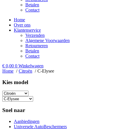
Betalen
Contact
Home
Over ons
Klantenservice
Verzenden
Algemene Voorwaarden
Retourneren
Betalen
Contact
€
0,00
0
Winkelwagen
Home
Citroën
C-Elysee
Kies model​
Snel naar
Aanbiedingen
Universele AutoBeschermers