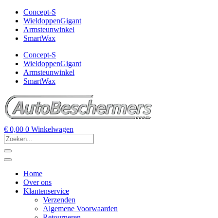
Concept-S
WieldoppenGigant
Armsteunwinkel
SmartWax
Concept-S
WieldoppenGigant
Armsteunwinkel
SmartWax
€
0,00
0
Winkelwagen
Home
Over ons
Klantenservice
Verzenden
Algemene Voorwaarden
Retourneren