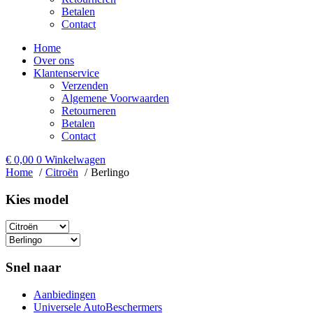
Betalen
Contact
Home
Over ons
Klantenservice
Verzenden
Algemene Voorwaarden
Retourneren
Betalen
Contact
€
0,00
0
Winkelwagen
Home
Citroën
Berlingo
Kies model​
Snel naar
Aanbiedingen
Universele AutoBeschermers