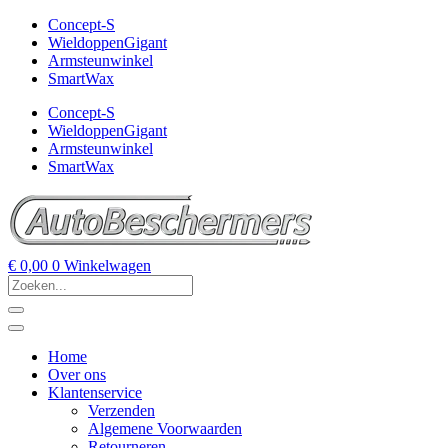
Concept-S
WieldoppenGigant
Armsteunwinkel
SmartWax
Concept-S
WieldoppenGigant
Armsteunwinkel
SmartWax
€
0,00
0
Winkelwagen
Home
Over ons
Klantenservice
Verzenden
Algemene Voorwaarden
Retourneren