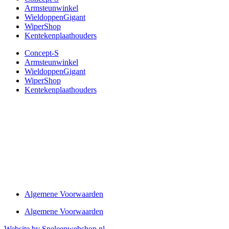
Armsteunwinkel
WieldoppenGigant
WiperShop
Kentekenplaathouders
Concept-S
Armsteunwinkel
WieldoppenGigant
WiperShop
Kentekenplaathouders
Algemene Voorwaarden
Algemene Voorwaarden
Website by Sneleenwebshop.nl