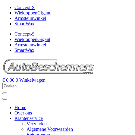
Concept-S
WieldoppenGigant
Armsteunwinkel
SmartWax
Concept-S
WieldoppenGigant
Armsteunwinkel
SmartWax
€
0,00
0
Winkelwagen
Home
Over ons
Klantenservice
Verzenden
Algemene Voorwaarden
Retourneren