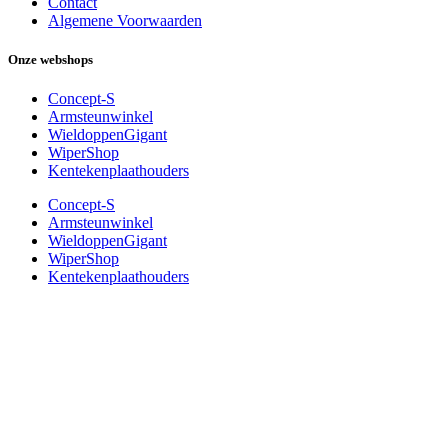
Contact
Algemene Voorwaarden
Onze webshops
Concept-S
Armsteunwinkel
WieldoppenGigant
WiperShop
Kentekenplaathouders
Concept-S
Armsteunwinkel
WieldoppenGigant
WiperShop
Kentekenplaathouders