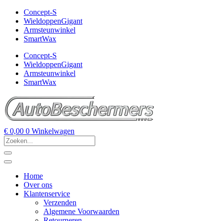
Concept-S
WieldoppenGigant
Armsteunwinkel
SmartWax
Concept-S
WieldoppenGigant
Armsteunwinkel
SmartWax
€
0,00
0
Winkelwagen
Home
Over ons
Klantenservice
Verzenden
Algemene Voorwaarden
Retourneren