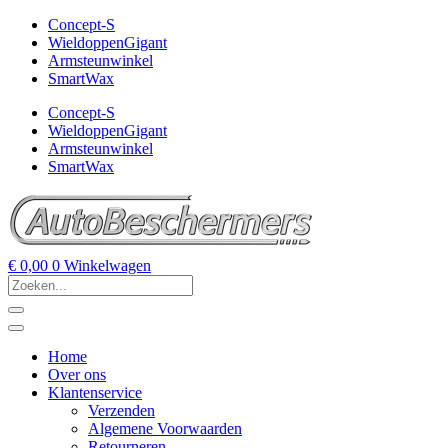
Concept-S
WieldoppenGigant
Armsteunwinkel
SmartWax
Concept-S
WieldoppenGigant
Armsteunwinkel
SmartWax
€
0,00
0
Winkelwagen
Home
Over ons
Klantenservice
Verzenden
Algemene Voorwaarden
Retourneren