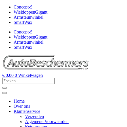
Concept-S
WieldoppenGigant
Armsteunwinkel
SmartWax
Concept-S
WieldoppenGigant
Armsteunwinkel
SmartWax
€
0,00
0
Winkelwagen
Home
Over ons
Klantenservice
Verzenden
Algemene Voorwaarden
Retourneren